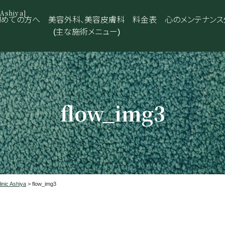
shiya]
初めての方へ
美容外科、美容皮膚科
料金表
心のメンテナンス
(主な施術メニュー)
flow_img3
 Ashiya
>
flow_img3