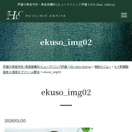
芦屋の美容外科・美容皮膚科 [ヒュークリニック芦屋 | HU clinic Ashiya]
ekuso_img02
芦屋の美容外科・美容皮膚科 ヒュークリニック芦屋 | HU clinic Ashiya
>
施術メニュー
>
ヒト幹細胞
由来上清液エクソソーム療法
>
ekuso_img02
ekuso_img02
2026/01/20