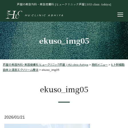
芦屋の美容外科・美容皮膚科 [ヒュークリニック芦屋 | HU clinic Ashiya]
ekuso_img05
芦屋の美容外科・美容皮膚科 ヒュークリニック芦屋 | HU clinic Ashiya
>
施術メニュー
>
ヒト幹細胞
由来上清液エクソソーム療法
>
ekuso_img05
ekuso_img05
2026/01/21