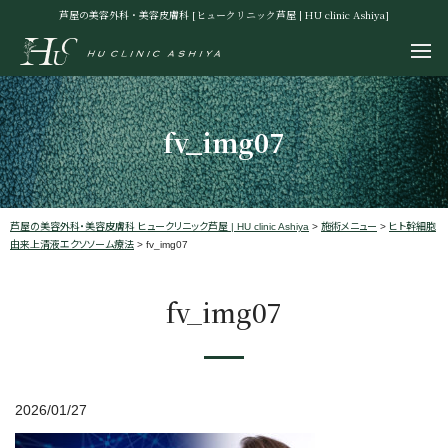
芦屋の美容外科・美容皮膚科 [ヒュークリニック芦屋 | HU clinic Ashiya]
fv_img07
芦屋の美容外科・美容皮膚科 ヒュークリニック芦屋 | HU clinic Ashiya
>
施術メニュー
>
ヒト幹細胞
由来上清液エクソソーム療法
>
fv_img07
fv_img07
2026/01/27