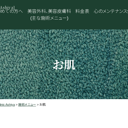
shiya]
初めての方へ
美容外科、美容皮膚科
料金表
心のメンテナンス
(主な施術メニュー)
お肌
 Ashiya
>
施術メニュー
>
お肌