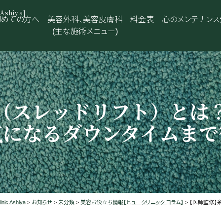
shiya]
初めての方へ
美容外科、美容皮膚科
料金表
心のメンテナンス
(主な施術メニュー)
（スレッドリフト）とは
気になるダウンタイムまで
 Ashiya
>
お知らせ
>
未分類
>
美容お役立ち情報【ヒュークリニック コラム】
>
【医師監修】