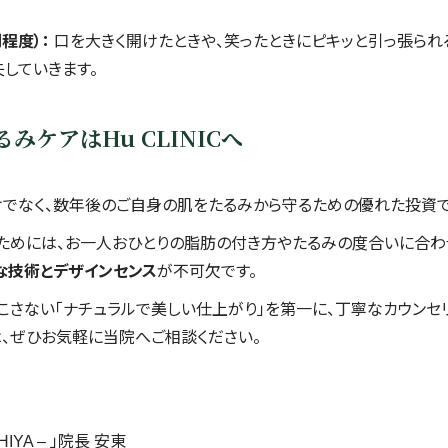
程度）：
口を大きく開けたときや、笑ったときにピキッと引っ張られ
していきます。
みケアはHu CLINICへ
けでなく、数年後のご自身の肌をたるみから守るための優れた投資で
るためには、お一人おひとりの脂肪の付き方やたるみの度合いに合わ
な技術とデザインセンス
が不可欠です。
れを起こさない「ナチュラルで美しい仕上がり」を第一に、丁寧なカウン
、ぜひお気軽に当院へご相談ください。
HIYA – 」院長 安東