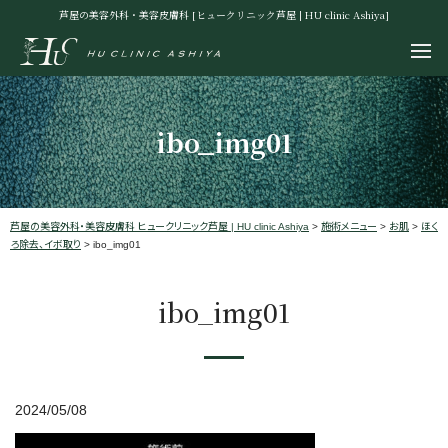
芦屋の美容外科・美容皮膚科 [ヒュークリニック芦屋 | HU clinic Ashiya]
ibo_img01
芦屋の美容外科・美容皮膚科 ヒュークリニック芦屋 | HU clinic Ashiya
>
施術メニュー
>
お肌
>
ほく
ろ除去、イボ取り
>
ibo_img01
ibo_img01
2024/05/08