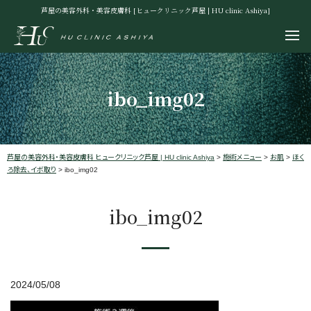
芦屋の美容外科・美容皮膚科 [ヒュークリニック芦屋 | HU clinic Ashiya]
ibo_img02
芦屋の美容外科・美容皮膚科 ヒュークリニック芦屋 | HU clinic Ashiya
>
施術メニュー
>
お肌
>
ほく
ろ除去、イボ取り
>
ibo_img02
ibo_img02
2024/05/08