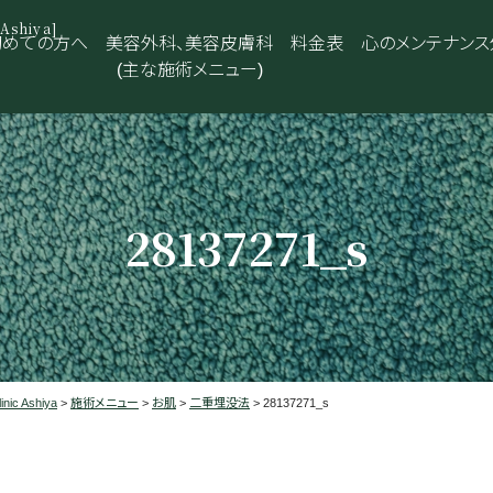
shiya]
初めての方へ
美容外科、美容皮膚科
料金表
心のメンテナンス
(主な施術メニュー)
28137271_s
 Ashiya
>
施術メニュー
>
お肌
>
二重埋没法
>
28137271_s