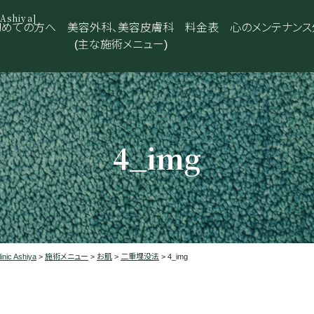
shiya]
初めての方へ
美容外科、美容皮膚科
料金表
心のメンテナンス
(主な施術メニュー)
4_img
 Ashiya
>
施術メニュー
>
お肌
>
二重埋没法
>
4_img